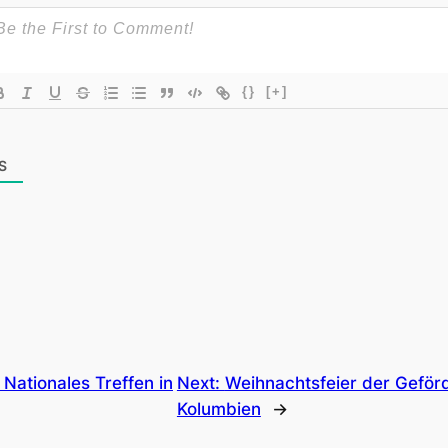
{}
[+]
S
:
Nationales Treffen in
Next:
Weihnachtsfeier der Geförd
Kolumbien
→