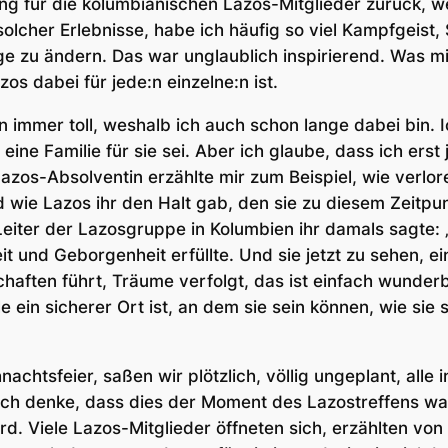
g für die kolumbianischen Lazos-Mitglieder zurück, w
lcher Erlebnisse, habe ich häufig so viel Kampfgeist,
ge zu ändern. Das war unglaublich inspirierend. Was m
os dabei für jede:n einzelne:n ist.
n immer toll, weshalb ich auch schon lange dabei bin. 
ine Familie für sie sei. Aber ich glaube, dass ich erst 
azos-Absolventin erzählte mir zum Beispiel, wie verlor
nd wie Lazos ihr den Halt gab, den sie zu diesem Zeitp
Leiter der Lazosgruppe in Kolumbien ihr damals sagte: 
it und Geborgenheit erfüllte. Und sie jetzt zu sehen, e
chaften führt, Träume verfolgt, das ist einfach wund
e ein sicherer Ort ist, an dem sie sein können, wie sie s
chtsfeier, saßen wir plötzlich, völlig ungeplant, alle
ch denke, dass dies der Moment des Lazostreffens wa
rd. Viele Lazos-Mitglieder öffneten sich, erzählten von