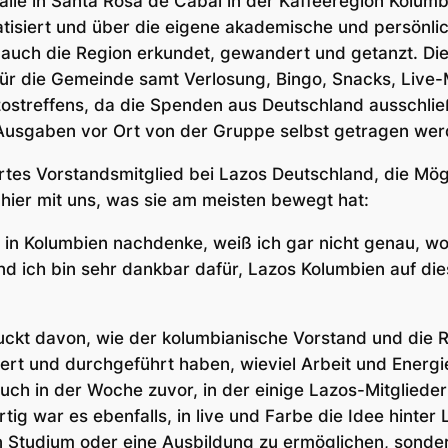
alle in Santa Rosa de Cabal in der Kaffeeregion Kolumb
tisiert und über die eigene akademische und persönlic
 auch die Region erkundet, gewandert und getanzt. Di
ür die Gemeinde samt Verlosung, Bingo, Snacks, Live
ostreffens, da die Spenden aus Deutschland ausschlie
Ausgaben vor Ort von der Gruppe selbst getragen wer
rtes Vorstandsmitglied bei Lazos Deutschland, die Mögl
 hier mit uns, was sie am meisten bewegt hat:
in Kolumbien nachdenke, weiß ich gar nicht genau, wo 
nd ich bin sehr dankbar dafür, Lazos Kolumbien auf di
uckt davon, wie der kolumbianische Vorstand und die 
ert und durchgeführt haben, wieviel Arbeit und Energi
ch in der Woche zuvor, in der einige Lazos-Mitglieder
tig war es ebenfalls, in live und Farbe die Idee hinter
in Studium oder eine Ausbildung zu ermöglichen, sond