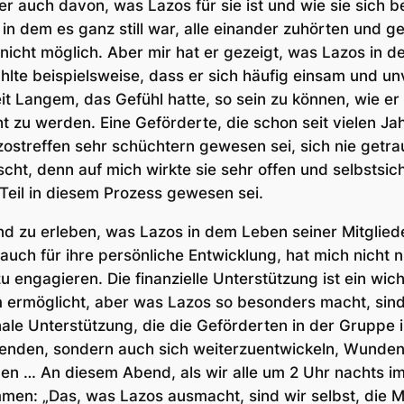
 auch davon, was Lazos für sie ist und wie sie sich be
in dem es ganz still war, alle einander zuhörten und
e nicht möglich. Aber mir hat er gezeigt, was Lazos in
ählte beispielsweise, dass er sich häufig einsam und un
t Langem, das Gefühl hatte, so sein zu können, wie er 
 zu werden. Eine Geförderte, die schon seit vielen Jah
azostreffen sehr schüchtern gewesen sei, sich nie getr
ht, denn auf mich wirkte sie sehr offen und selbstsich
 Teil in diesem Prozess gewesen sei.
d zu erleben, was Lazos in dem Leben seiner Mitglieder
ch für ihre persönliche Entwicklung, hat mich nicht n
zu engagieren. Die finanzielle Unterstützung ist ein wic
m ermöglicht, aber was Lazos so besonders macht, sin
ale Unterstützung, die die Geförderten in der Gruppe i
 beenden, sondern auch sich weiterzuentwickeln, Wunden
den … An diesem Abend, als wir alle um 2 Uhr nachts i
mmen: „Das, was Lazos ausmacht, sind wir selbst, die