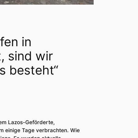
fen in
 sind wir
s besteht“
 dem Lazos-Geförderte,
am einige Tage verbrachten. Wie