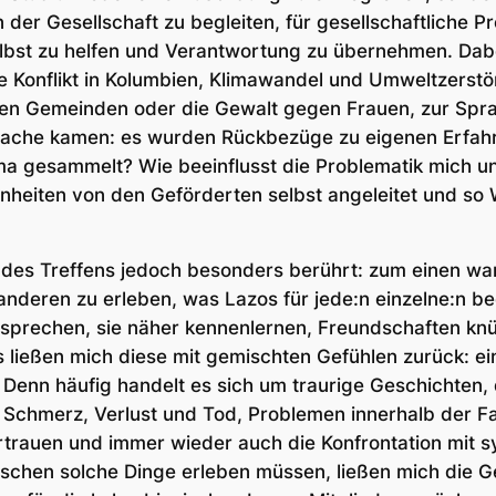
der Gesellschaft zu begleiten, für gesellschaftliche Pr
elbst zu helfen und Verantwortung zu übernehmen. Dabei
 Konflikt in Kolumbien, Klimawandel und Umweltzerstör
nen Gemeinden oder die Gewalt gegen Frauen, zur Spr
rache kamen: es wurden Rückbezüge zu eigenen Erfahr
a gesammelt? Wie beeinflusst die Problematik mich u
inheiten von den Geförderten selbst angeleitet und so
des Treffens jedoch besonders berührt: zum einen wa
anderen zu erleben, was Lazos für jede:n einzelne:n be
 sprechen, sie näher kennenlernen, Freundschaften kn
 ließen mich diese mit gemischten Gefühlen zurück: ei
 Denn häufig handelt es sich um traurige Geschichten, d
Schmerz, Verlust und Tod, Problemen innerhalb der Fam
rtrauen und immer wieder auch die Konfrontation mit 
chen solche Dinge erleben müssen, ließen mich die G